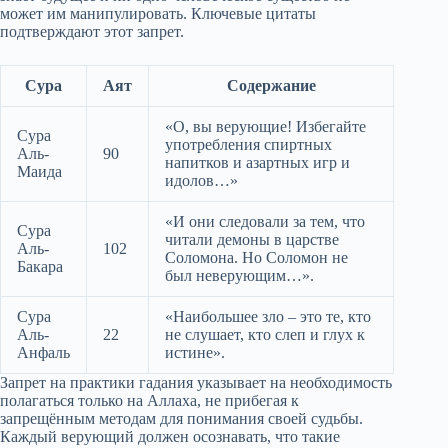
может им манипулировать. Ключевые цитаты
подтверждают этот запрет.
Сура
Аят
Содержание
«О, вы верующие! Избегайте
Сура
употребления спиртных
Аль-
90
напитков и азартных игр и
Маида
идолов…»
«И они следовали за тем, что
Сура
читали демоны в царстве
Аль-
102
Соломона. Но Соломон не
Бакара
был неверующим…».
Сура
«Наибольшее зло – это те, кто
Аль-
22
не слушает, кто слеп и глух к
Анфаль
истине».
Запрет на практики гадания указывает на необходимость
полагаться только на Аллаха, не прибегая к
запрещённым методам для понимания своей судьбы.
Каждый верующий должен осознавать, что такие