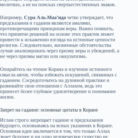
молитвах, а не на поисках сверхъестественных знаков.
Например,
Сура Аль-Маа’идa
четко утверждает, что
предсказания и гадания являются амалями,
противоречащими принципам веры. Важно помнить,
что принятие решений на основе этих практик может
привести к искажению взгляда на истинные ценности
религии. Следовательно, жизненные обстоятельства
лучше анализировать через призму веры и убеждений, а
не через призмы магии или оккультизма.
Опирайтесь на чтение Корана и изучение истинного
смысла аятов, чтобы избежать искушений, связанных с
гаданием. Сосредоточьтесь на духовной практике и
развивайте свои отношения с Аллахом, ведь это
принесет более глубокое удовлетворение и понимание
жизни.
Запрет на гадание: основные цитаты в Коране
Ислам строго запрещает гадание и предсказания
будущего, основываясь на ясных указаниях в Коране.
Основная идея заключается в том, что только Аллах
знает будущее и ни одно человеческое существо не