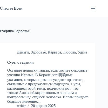
Перейти
к
Счастье Всем
сути
Рубрика
Здоровье
Деньги
,
Здоровье
,
Карьера
,
Любовь
,
Удача
Суры о гадании
Оставьте попытки гадать, если хотите следовать
учению Ислама. В Коране есть明确ные
указания, которые прямо осуждают практики,
связанные с предсказанием будущего. Суры,
касающиеся этой темы, подчеркивают, что
только Аллах обладает полным знанием и
контролем над судьбой человека. Ислам придает
большое значение…
writer
20 апреля 2025